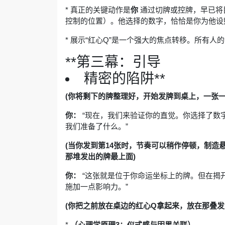
* 真正的关键动作是
你
通过切牌或控牌，早已将
控制的位置）。他选择的数字，恰恰是你为他设好
* 展示“红心Q”是一个强大的焦点转移。所有人的
**第三幕：引导
精密的陷阱**
(你将剩下的牌整理好，开始发牌到桌上，一张一张，并发
你：
“现在，我们来验证你的直觉。你选择了数字
我们准备了什么。”
(当你发到第14张时，节奏可以稍作停顿，制造
那堆发出的牌最上面)
你：
“这张就是位于你命运坐标上的牌。但在揭开
施加一点影响力。”
(你把之前放在桌边的红心Q拿起来，放在那叠发
*
（心理学原理3：仪式感与因果关联）