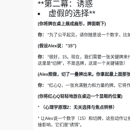
**第二幕：诱惑
虚假的选择**
(你将牌在桌上展成扇形，牌面朝下)
你：
“为了公平起见，请你随意说一个数字，比如
(假设Alex说：“15”)
你：
“很好，15。现在，我们需要一张关键牌来
这里是“切牌”，不是选牌，这是一个关键铺垫）
(Alex照做，切了一叠牌出来。你拿起最上面那
你：
“红心Q，一张充满魅力和力量的牌。它将作
(你将红心Q轻轻地放在桌边一个显眼的位置)
*
（心理学原理2：无关选择与焦点转移）
* 让Alex说一个数字（15）和切牌，这些动
接影响，它们是“诱饵”。