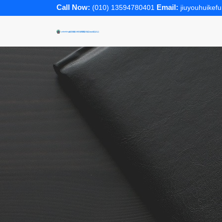
Call Now:
Email:
(010) 13594780401
jiuyouhuike