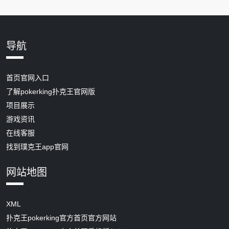
导航
首页官网入口
了解pokerking扑克王官网版
项目展示
游戏资讯
在线客服
找到璞克王app官网
网站地图
XML
扑克王pokerking官方首页官方网站