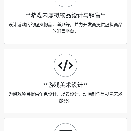
**游戏内虚拟物品设计与销售**
设计游戏内的虚拟物品、道具等，并为开发商提供虚拟商品
的销售平台；
**游戏美术设计**
为游戏项目提供角色设计、场景设计、动画制作等视觉艺术
服务；