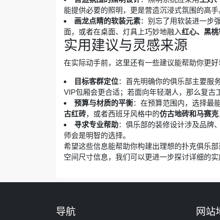
能提供必要的照明，更是营造沉浸式氛围的高手
画龙点睛的软装元素
：别忘了用软装进一步
面，或者在桌面、灯具上巧妙地融入
红心、黑桃
实用建议与灵感来源
在实际动手前，这里还有一些建议能帮助你更好
目标客群定位
：首先明确你的俱乐部主要服
VIP包厢会更合适；若面向年轻潮人，那么复
预算与材质的平衡
：在预算范围内，选择最
古红砖
，或者西班牙风格中的
仿古地砖和马赛克
寻求专业帮助
：俱乐部的装修设计涉及品牌
师会是明智的选择。
希望这些信息能帮助你构建出理想的扑克俱乐部
空间尺寸信息，我们可以更进一步探讨详细的实
导航
网站