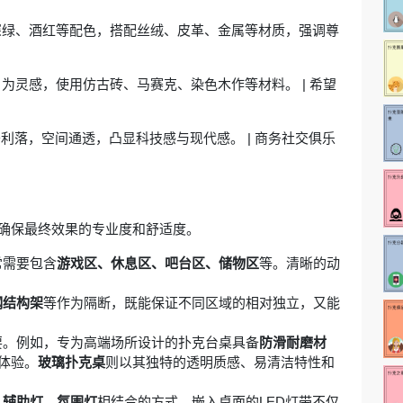
深绿、酒红等配色，搭配丝绒、皮革、金属等材质，强调尊
）为灵感，使用仿古砖、马赛克、染色木作等材料。 | 希望
条利落，空间通透，凸显科技感与现代感。 | 商务社交俱乐
确保最终效果的专业度和舒适度。
常需要包含
游戏区、休息区、吧台区、储物区
等。清晰的动
钢结构架
等作为隔断，既能保证不同区域的相对独立，又能
要。例如，专为高端场所设计的扑克台桌具备
防滑耐磨材
体验。
玻璃扑克桌
则以其独特的透明质感、易清洁特性和
、辅助灯、氛围灯
相结合的方式。嵌入桌面的LED灯带不仅