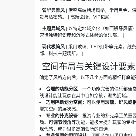
|
奢华典雅风
| 借鉴高端赌场风格，常用黑金、
贵与私密感。 | 高端会所、VIP包厢。 |
|
主题异域风
| 以特定地域文化（如西班牙风情
营造独特辨识度和沉浸式体验的俱乐部。 |
|
现代极简风
| 采用玻璃、LED灯带等元素，线
部、科技主题场所。 |
️ 空间布局与关键设计要素
确定了风格方向后，以下几个方面的精细打磨能
合理的功能分区
：一个功能完善的俱乐部通
线设计能让玩家在其中自如穿梭，避免拥堵。
巧用隔断划分空间
：可以使用
玻璃、屏风或
增加空间的层次感。
专业的扑克设备
：投资专业的扑克桌至关重
质、可调节倾角
等功能，能极大提升玩家的专业
现代感，成为很多高端会所的首选。
营造氛围的照明设计
：照明系统应采用
主灯