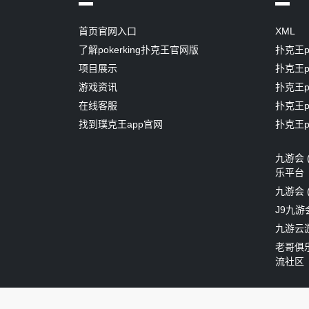
首页官网入口
XML
了解pokerking扑克王官网版
扑克王p
项目展示
扑克王p
游戏资讯
扑克王p
在线客服
扑克王p
找到璞克王app官网
扑克王p
九游会 (
乐平台
九游会 
J9九游
九游云
老哥俱乐
流社区
Copyright ©
.
扑克王pokerking官方首页