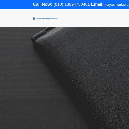
Call Now:
Email:
(010) 13594780401
jiuyouhuike