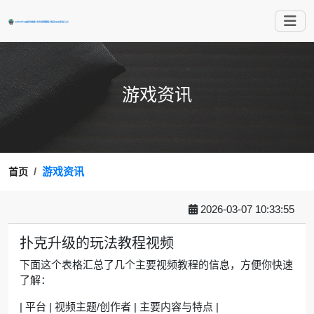
游戏资讯
游戏资讯
首页
2026-03-07 10:33:55
扑克升级的玩法教程视频
下面这个表格汇总了几个主要视频教程的信息，方便你快速
了解：
| 平台 | 视频主题/创作者 | 主要内容与特点 |