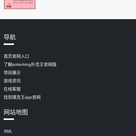
导航
首页官网入口
了解pokerking扑克王官网版
项目展示
游戏资讯
在线客服
找到璞克王app官网
网站地图
XML