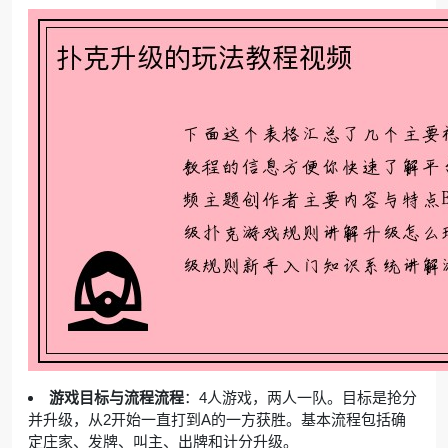
游戏目标与流程流程
：4人游戏，两人一队。目标是抢分
并升级，从2开始一直打到A的一方获胜。基本流程包括确
定庄家、发牌、叫主、出牌和计分升级。