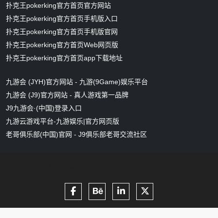
扑克王pokerking官方首页官方网站
扑克王pokerking官方首页手机版入口
扑克王pokerking官方首页手机版官网
扑克王pokerking官方首页Web网页版
扑克王pokerking官方首页app下载地址
九游会 (JYH)官方网站 - 九游(9Game)娱乐平台
九游会 (J9)官方网站 - 真人游戏第一品牌
J9九游会·(中国)登录入口
九游云游戏平台-九游娱乐|官方网页版
老哥俱乐部(中国)官网 - J9俱乐部老哥交流社区
Copyright ©
.
扑克王pokerking官方首页