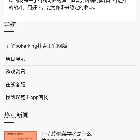
AT同花是一手有利可图的牌，但需要精细的操作和有选择
的战斗。用好它，能为你带来稳定的收益。
导航
了解pokerking扑克王官网版
项目展示
游戏资讯
在线客服
找到璞克王app官网
热点新闻
扑克捞腌菜学名是什么