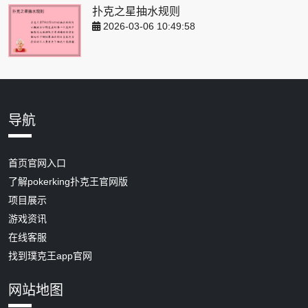
扑克之星抽水规则
2026-03-06 10:49:58
导航
首页官网入口
了解pokerking扑克王官网版
项目展示
游戏资讯
在线客服
找到璞克王app官网
网站地图